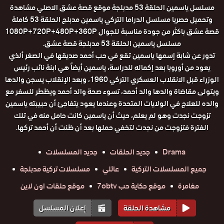
مسلسل ياسمين الحلقة 53 مدبلجة موقع قصة عشق الاصلي مشاهدة
وتحميل حصريا مسلسل الدراما التركي ياسمين مدبلج الحلقة 53 كاملة
قصة عشق باكثر من جودة مناسبة للجوال 1080P+720P+480P+360P
مسلسل ياسمين الحلقة 53 مدبلجة قصة عشق.
تدور عن شابة إسمها ياسمين تقع في حب أحمد صديقها في الصغر ألذي
يعود من أوروبا بعد إكماله للدراسة، ياسمين أيضاً هي ابنة نائب رئيس
الوزراء قبل الانقلاب العسكري التركي 1960، وبعد الإنقلاب يسجن والدها
ويتولى مقاضاة والدها والد أحمد، تسوء صحة والد أحمد ويظطر للسفر مع
والده للعلاج في الولايات المتحدة وعندما يعود يتفاجئ أن حبيبته ياسمين
تزوجت نجدت وهو لم يعلم، حيث أن ياسمين كانت حامل منه في تلك
الفترة فتزوجت من نجدت لتخفي حملها بعد أن ظنت أن أحمد تركها.
Drama
جديد الحلقات
جديد المسلسلات
جميع المسلسلات التركية
عائلي
مسلسلات تركية مدبلجة
مغامرة
موقع حكاية حب 7obtv
موقع حلقات اون لاين
مشاهدة الحلقة
إعلان المسلسل