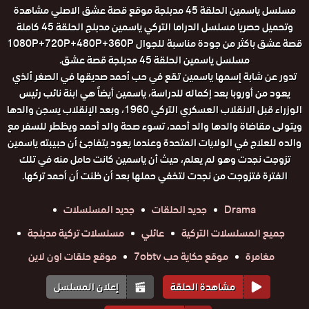
مسلسل ياسمين الحلقة 45 مدبلجة موقع قصة عشق الاصلي مشاهدة
وتحميل حصريا مسلسل الدراما التركي ياسمين مدبلج الحلقة 45 كاملة
قصة عشق باكثر من جودة مناسبة للجوال 1080P+720P+480P+360P
مسلسل ياسمين الحلقة 45 مدبلجة قصة عشق.
تدور عن شابة إسمها ياسمين تقع في حب أحمد صديقها في الصغر ألذي
يعود من أوروبا بعد إكماله للدراسة، ياسمين أيضاً هي ابنة نائب رئيس
الوزراء قبل الانقلاب العسكري التركي 1960، وبعد الإنقلاب يسجن والدها
ويتولى مقاضاة والدها والد أحمد، تسوء صحة والد أحمد ويظطر للسفر مع
والده للعلاج في الولايات المتحدة وعندما يعود يتفاجئ أن حبيبته ياسمين
تزوجت نجدت وهو لم يعلم، حيث أن ياسمين كانت حامل منه في تلك
الفترة فتزوجت من نجدت لتخفي حملها بعد أن ظنت أن أحمد تركها.
Drama
جديد الحلقات
جديد المسلسلات
جميع المسلسلات التركية
عائلي
مسلسلات تركية مدبلجة
مغامرة
موقع حكاية حب 7obtv
موقع حلقات اون لاين
مشاهدة الحلقة
إعلان المسلسل