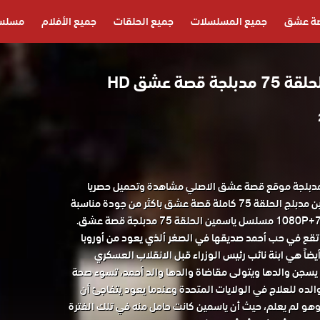
ة عشق
جميع المسلسلات
جميع الحلقات
جميع الأفلام
مسلسل
صة عشق HD
لسل ياسمين الحلقة 75 مدبلجة موقع قصة عشق الاصلي مشاهدة وتحميل حصريا
مسلسل الدراما التركي ياسمين مدبلج الحلقة 75 كاملة قصة عشق باكثر من جودة مناسبة
تقع في حب أحمد صديقها في الصغر ألذي يعود من أوروبا
يضاً هي ابنة نائب رئيس الوزراء قبل الانقلاب العسكري
 الإنقلاب يسجن والدها ويتولى مقاضاة والدها والد أحمد، تسوء صحة
لده للعلاج في الولايات المتحدة وعندما يعود يتفاجئ أن
هو لم يعلم، حيث أن ياسمين كانت حامل منه في تلك الفترة