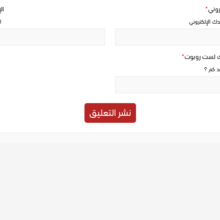
تروني
*
ال
دك الإلكتروني
ا
ك لست روبوت
*
حد كم ؟