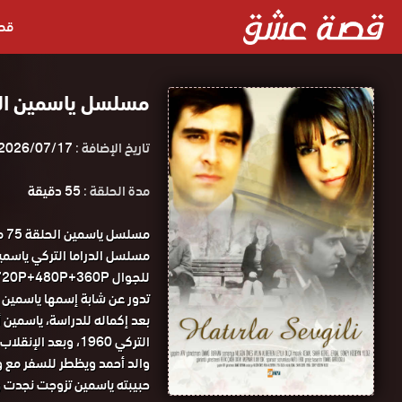
قص
مسلسل ياسمين الحلقة 75 مدبلجة ق
تاريخ الإضافة :
2026/07/17
مدة الحلقة :
55 دقيقة
مس
للجوال 1080P+720P+480P+360P مسلسل ياسمين الحلقة 75 مدبلجة قصة عشق.
تدور عن شابة إسمها ياسمين 
بعد إكماله للدراسة، ياسمين أ
التركي 1960، وبعد
والد أحمد ويظطر للسفر مع وا
حبيبته ياسمين تزوجت نجدت و