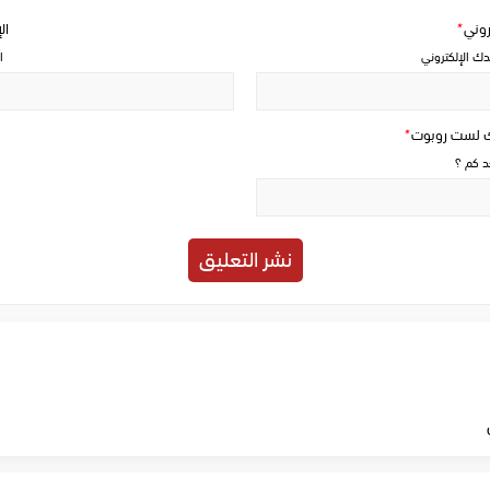
تروني
*
ال
دك الإلكتروني
ا
ك لست روبوت
*
حد كم ؟