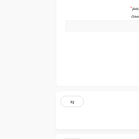
إسم
*
سمك
رد