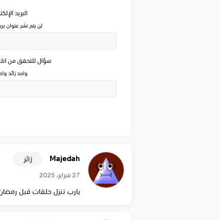
البريد الإلك
لن يتم نشر عنوان بري
سؤال للتحقق من ان
واحد زائد وا
Majedah
زائر
27 فبراير، 2025
يارب تنزل حلقات قبل رمضان