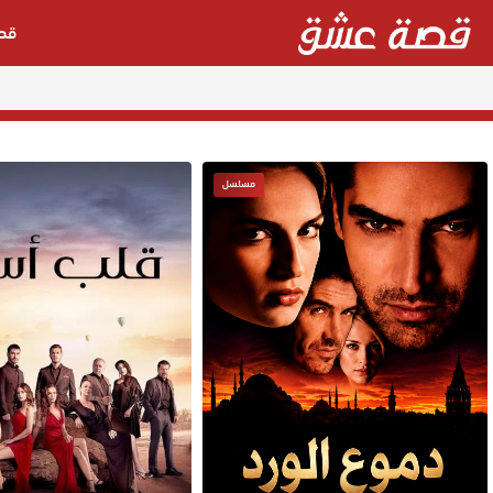
قص
مسلسل