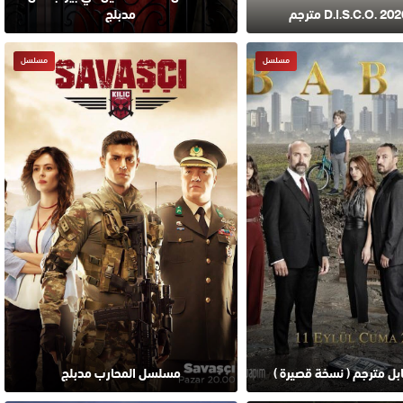
مدبلج
مسلسل
مسلسل
ل مترجم ( نسخة قصيرة )
مسلسل المحارب مدبلج