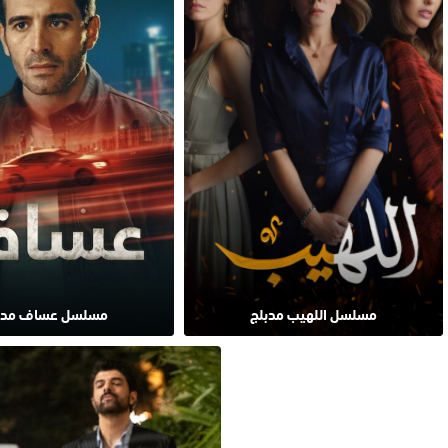
مسلسل اللهيب مدبلج
مسلسل عساف مدب