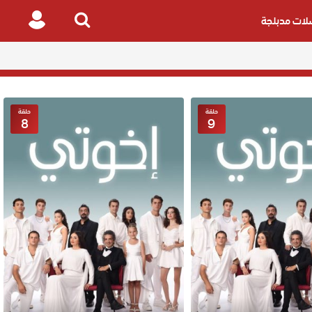
ات مدبلجة
Login
Search
for
حلقة
حلقة
8
9