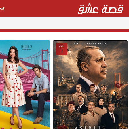
قص
حلقة
1