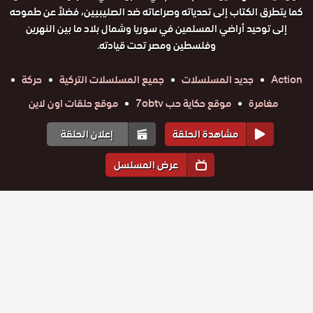
كما يتطرق الكتاب إلى تحدياته وصراعاته ضد الصليبيين، فضلاً عن طموحه
إلى توحيد أراضي المسلمين في سوريا وشمال بلاد ما بين النهرين
وفلسطين ومصر تحت قيادته.
Action
جديد المسلسلات
جميع المسلسلات التركية
حركة
مغامرة
موقع حكاية حب 7obtv
موقع حلقات اون لاين
مشاهدة الحلقة
إعلان الحلقة
عرض المسلسل
المواسم والحلقات
الموسم
1
مسلسل
مسلسل
مسلسل
مسلسل
مسلسل
مسلسل
صلاح الدين
صلاح الدين
صلاح الدين
صلاح الدين
صلاح الدين
صلاح الدين
حلقة
الايوبي
حلقة
حلقة
حلقة
حلقة
حلقة
الايوبي
الايوبي
الايوبي
الايوبي
الايوبي
الحلقة 58