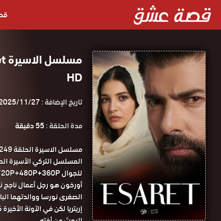
قص
HD
تاريخ الإضافة :
2025/11/27
مدة الحلقة :
55 دقيقة
للجوال 1080P+720P+480P+360P مسلسل الأسيرة الحلقة 249 مترجمة قصة عشق.
أورخون هو رجل أعمال ناجح نش
الصغرى نورسا ووالدتهما الب
إريتريا لكن في الآونة الأخيرة
البحث عن أخته.