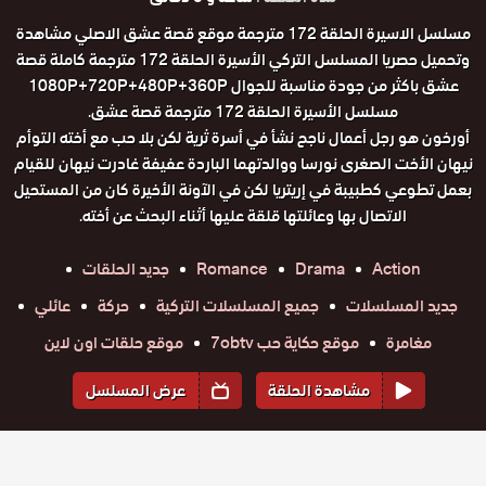
مسلسل الاسيرة الحلقة 172 مترجمة موقع قصة عشق الاصلي مشاهدة
وتحميل حصريا المسلسل التركي الأسيرة الحلقة 172 مترجمة كاملة قصة
عشق باكثر من جودة مناسبة للجوال 1080P+720P+480P+360P
مسلسل الأسيرة الحلقة 172 مترجمة قصة عشق.
أورخون هو رجل أعمال ناجح نشأ في أسرة ثرية لكن بلا حب مع أخته التوأم
نيهان الأخت الصغرى نورسا ووالدتهما الباردة عفيفة غادرت نيهان للقيام
بعمل تطوعي كطبيبة في إريتريا لكن في الآونة الأخيرة كان من المستحيل
الاتصال بها وعائلتها قلقة عليها أثناء البحث عن أخته.
Action
Drama
Romance
جديد الحلقات
جديد المسلسلات
جميع المسلسلات التركية
حركة
عائلي
مغامرة
موقع حكاية حب 7obtv
موقع حلقات اون لاين
مشاهدة الحلقة
عرض المسلسل
المواسم والحلقات