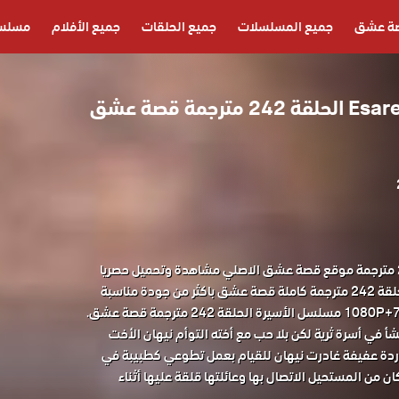
ة عشق
جميع المسلسلات
جميع الحلقات
جميع الأفلام
مسلسل
مسلسل الاسيرة Esaret الحلقة 242 مترجمة قصة عشق
مسلسل الاسيرة الحلقة 242 مترجمة موقع قصة عشق الاصلي مشاهدة وتحميل حصريا
المسلسل التركي الأسيرة الحلقة 242 مترجمة كاملة قصة عشق باكثر من جودة مناسبة
أ في أسرة ثرية لكن بلا حب مع أخته التوأم نيهان الأخت
اردة عفيفة غادرت نيهان للقيام بعمل تطوعي كطبيبة في
 كان من المستحيل الاتصال بها وعائلتها قلقة عليها أثناء