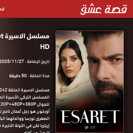
قص
HD
تاريخ الإضافة :
2025/11/27
مدة الحلقة :
50 دقيقة
للجوال 1080P+720P+480P+360P مسلسل الأسيرة الحلقة 242 مترجمة قصة عشق.
أورخون هو رجل أعمال ناجح نش
الصغرى نورسا ووالدتهما الب
إريتريا لكن في الآونة الأخيرة
البحث عن أخته.