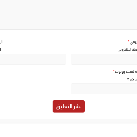
Write
a
comment
تروني
*
ال
دك الإلكتروني
ا
ك لست روبوت
*
حد كم ؟