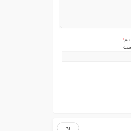
إسم
*
سمك
رد