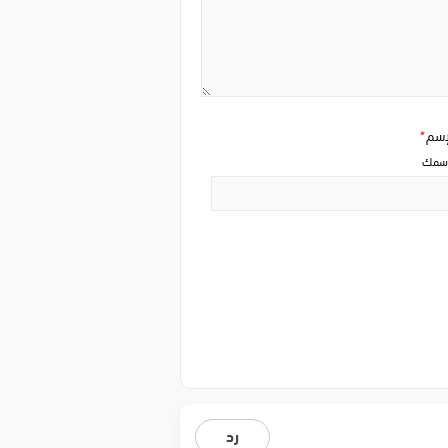
إسم
*
سمك
رد