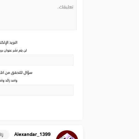
البريد الإلك
لن يتم نشر عنوان بري
سؤال للتحقق من ان
واحد زائد وا
Alexandar_1399
زائ