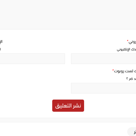
Write
a
comment
تروني
*
ال
دك الإلكتروني
ا
ك لست روبوت
*
حد كم ؟
ر