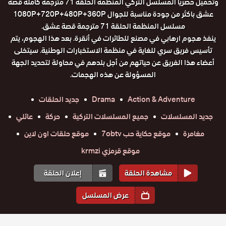
وتحميل حصريا المسلسل التركي المنظمة الحلقة 71 مترجمة كاملة قصة
عشق باكثر من جودة مناسبة للجوال 1080P+720P+480P+360P
مسلسل المنظمة الحلقة 71 مترجمة قصة عشق.
ينفذ هجوم ارهابي في مصنع للطائرات في أنقرة. بعد هذا الهجوم، يتم
تأسيس فريق سري للغاية في منظمة الاستخبارات الوطنية. سيتخلى
أعضاء هذا الفريق عن حياتهم من أجل بلدهم في محاولة لتحديد الجهة
المسؤولة عن هذه الهجمات.
Action & Adventure
Drama
جديد الحلقات
جديد المسلسلات
جميع المسلسلات التركية
حركة
عائلي
مغامرة
موقع حكاية حب 7obtv
موقع حلقات اون لاين
موقع قرمزي krmzi
مشاهدة الحلقة
إعلان الحلقة
عرض المسلسل