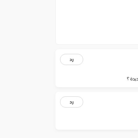
رد
يدة ؟
رد