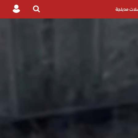
ات مدبلجة
Login
Search
for