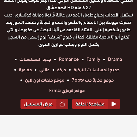
الاصلي مشاهدة وتحميل المسلسل التركي هذا البحر سوف يفيض الحلقة
27 كاملة HD قصة عشق.
تشتعل الأحداث بصراع طويل الأمد بين عائلة فُرتونا وعائلة كوتشاري، حيث
تتحرك خيوطه بين الانتقام والطمع والحب والخيانة وتتعقد الأمور بعد
ظهور شخصية إليني، الفتاة القادمة من أثينا للبحث عن جذورها، والتي
تفتح أبوابًا ماضية مغلقة. كما أن خروج "شريف" زوج إسمي من السجن
يشعل التوتر ويقلب موازين القوى.
Drama
Family
Romance
جديد المسلسلات
جميع المسلسلات التركية
حركة
عائلي
مغامرة
موقع حكاية حب 7obtv
موقع حلقات اون لاين
موقع قرمزي krmzi
مشاهدة الحلقة
عرض المسلسل
المواسم والحلقات