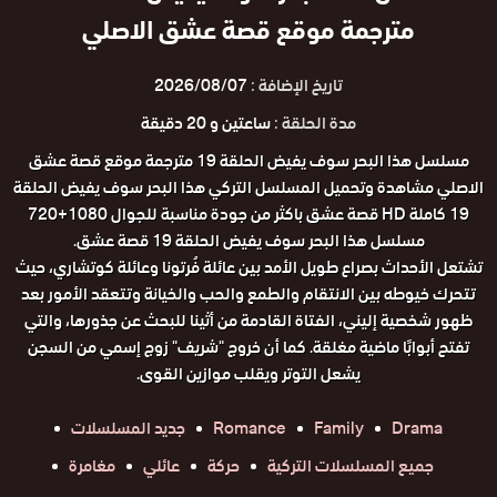
مترجمة موقع قصة عشق الاصلي
تاريخ الإضافة :
2026/08/07
مدة الحلقة :
ساعتين و 20 دقيقة
مسلسل هذا البحر سوف يفيض الحلقة 19 مترجمة موقع قصة عشق
الاصلي مشاهدة وتحميل المسلسل التركي هذا البحر سوف يفيض الحلقة
19 كاملة HD قصة عشق باكثر من جودة مناسبة للجوال 1080+720
مسلسل هذا البحر سوف يفيض الحلقة 19 قصة عشق.
تشتعل الأحداث بصراع طويل الأمد بين عائلة فُرتونا وعائلة كوتشاري، حيث
تتحرك خيوطه بين الانتقام والطمع والحب والخيانة وتتعقد الأمور بعد
ظهور شخصية إليني، الفتاة القادمة من أثينا للبحث عن جذورها، والتي
تفتح أبوابًا ماضية مغلقة. كما أن خروج "شريف" زوج إسمي من السجن
يشعل التوتر ويقلب موازين القوى.
Drama
Family
Romance
جديد المسلسلات
جميع المسلسلات التركية
حركة
عائلي
مغامرة