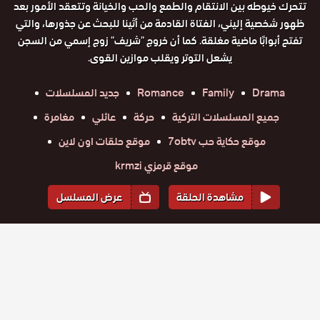
تتحرك خيوطه بين الانتقام والطمع والحب والخيانة وتتعقد الأمور بعد
ظهور شخصية إليني، الفتاة القادمة من أثينا للبحث عن جذورها، والتي
تفتح أبوابًا ماضية مغلقة. كما أن خروج "شريف" زوج إسمي من السجن
يشعل التوتر ويقلب موازين القوى.
Drama
Family
Romance
جديد المسلسلات
جميع المسلسلات التركية
حركة
عائلي
مغامرة
موقع حكاية حب 7obtv
موقع حلقات اون لاين
موقع قرمزي krmzi
مشاهدة الحلقة
عرض المسلسل
المواسم والحلقات
الموسم
1
مسلسل هذا
مسلسل هذا
مسلسل هذا
مسلسل هذا
مسلسل هذا
مسلسل هذا