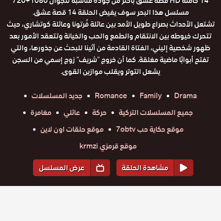
14 كاملة HD قصة عشق باكثر من جودة مناسبة للجوال 1080+720
مسلسل هذا البحر سوف يفيض الحلقة 14 قصة عشق.
تشتعل الأحداث بصراع طويل الأمد بين عائلة فُرتونا وعائلة كوتشاري، حيث
تتحرك خيوطه بين الانتقام والطمع والحب والخيانة وتتعقد الأمور بعد
ظهور شخصية إليني، الفتاة القادمة من أثينا للبحث عن جذورها، والتي
تفتح أبوابًا ماضية مغلقة. كما أن خروج "شريف" زوج إسمي من السجن
يشعل التوتر ويقلب موازين القوى.
Drama
Family
Romance
جديد المسلسلات
جميع المسلسلات التركية
حركة
عائلي
مغامرة
موقع حكاية حب 7obtv
موقع حلقات اون لاين
موقع قرمزي krmzi
مشاهدة الحلقة
عرض المسلسل
المواسم والحلقات