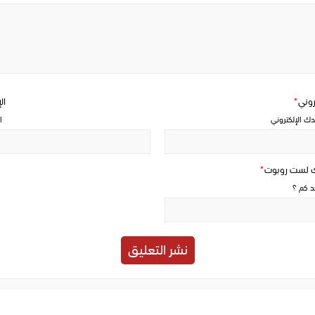
Write
a
comment
تروني
*
ال
دك الإلكتروني
ا
ك لست روبوت
*
حد كم ؟