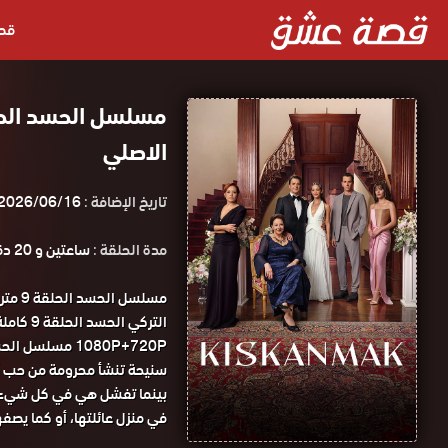
قص
الاصلي
تاريخ الإضافة :
2026/06/16
مدة الحلقة :
ساعتين و 20 دقيقة
مسلسل
1080P+720P مسلسل الحسد الحلقة 9 مترجمة كاملة قصة عشق.
سنيحة تنشأ محرومة من حب أمه
بينما تفشل هي في كل شيء. 
في منزل عائلتها، أو كما يصفها