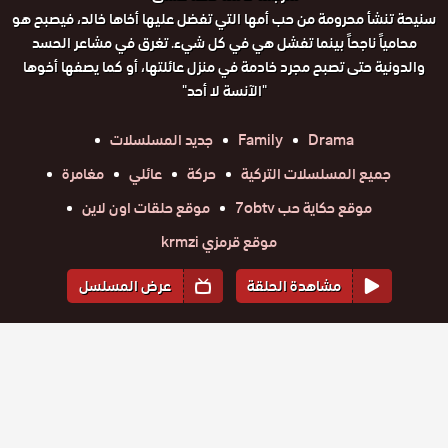
سنيحة تنشأ محرومة من حب أمها التي تفضل عليها أخاها خالد، فيصبح هو
محامياً ناجحاً بينما تفشل هي في كل شيء. تغرق في مشاعر الحسد
والدونية حتى تصبح مجرد خادمة في منزل عائلتها، أو كما يصفها أخوها
"الآنسة لا أحد"
Drama
Family
جديد المسلسلات
جميع المسلسلات التركية
حركة
عائلي
مغامرة
موقع حكاية حب 7obtv
موقع حلقات اون لاين
موقع قرمزي krmzi
مشاهدة الحلقة
عرض المسلسل
المواسم والحلقات
الموسم
1
مسلسل