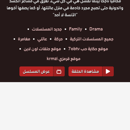
محامياً ناجحاً بينما تفشل هي في كل شيء. تغرق في مشاعر الحسد
والدونية حتى تصبح مجرد خادمة في منزل عائلتها، أو كما يصفها أخوها
"الآنسة لا أحد"
Drama
Family
جديد المسلسلات
جميع المسلسلات التركية
حركة
عائلي
مغامرة
موقع حكاية حب 7obtv
موقع حلقات اون لاين
موقع قرمزي krmzi
مشاهدة الحلقة
عرض المسلسل
المواسم والحلقات
الموسم
1
مسلسل
مسلسل
مسلسل
مسلسل
مسلسل
مسلسل
الحسد
حلقة
حلقة
الحسد
حلقة
الحسد
حلقة
الحسد
حلقة
الحسد
حلقة
الحسد
الحلقة 33