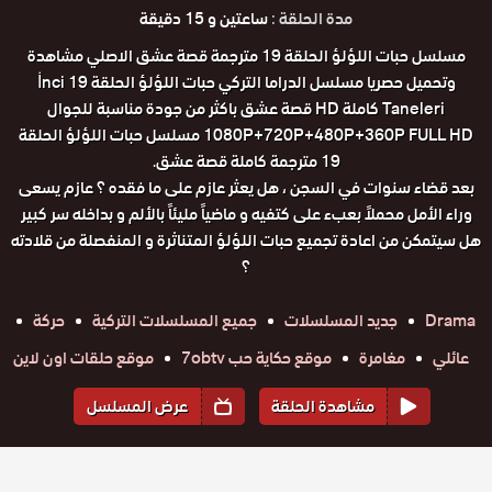
مدة الحلقة :
ساعتين و 15 دقيقة
مسلسل حبات اللؤلؤ الحلقة 19 مترجمة قصة عشق الاصلي مشاهدة
وتحميل حصريا مسلسل الدراما التركي حبات اللؤلؤ الحلقة 19 İnci
Taneleri كاملة HD قصة عشق باكثر من جودة مناسبة للجوال
1080P+720P+480P+360P FULL HD مسلسل حبات اللؤلؤ الحلقة
19 مترجمة كاملة قصة عشق.
بعد قضاء سنوات في السجن ، هل يعثر عازم على ما فقده ؟ عازم يسعى
وراء الأمل محملاً بعبء على كتفيه و ماضياً مليئاً بالألم و بداخله سر كبير
هل سيتمكن من اعادة تجميع حبات اللؤلؤ المتناثرة و المنفصلة من قلادته
؟
Drama
جديد المسلسلات
جميع المسلسلات التركية
حركة
عائلي
مغامرة
موقع حكاية حب 7obtv
موقع حلقات اون لاين
مشاهدة الحلقة
عرض المسلسل