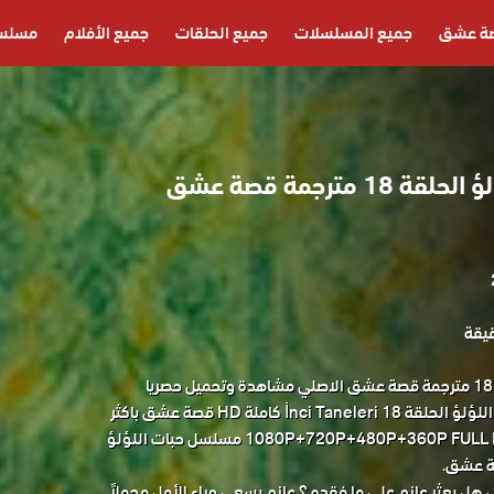
ة عشق
جميع المسلسلات
جميع الحلقات
جميع الأفلام
مسلسل
مسلسل حبات اللؤلؤ الحلقة 18 مترجمة قصة عشق
مسلسل حبات اللؤلؤ الحلقة 18 مترجمة قصة عشق الاصلي مشاهدة وتحميل حصريا
مسلسل الدراما التركي حبات اللؤلؤ الحلقة 18 İnci Taneleri كاملة HD قصة عشق باكثر
من جودة مناسبة للجوال 1080P+720P+480P+360P FULL HD مسلسل حبات اللؤلؤ
هل يعثر عازم على ما فقده ؟ عازم يسعى وراء الأمل محملاً