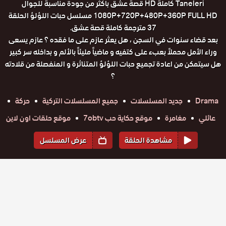
Taneleri كاملة HD قصة عشق باكثر من جودة مناسبة للجوال
1080P+720P+480P+360P FULL HD مسلسل حبات اللؤلؤ الحلقة
37 مترجمة كاملة قصة عشق.
بعد قضاء سنوات في السجن ، هل يعثر عازم على ما فقده ؟ عازم يسعى
وراء الأمل محملاً بعبء على كتفيه و ماضياً مليئاً بالألم و بداخله سر كبير
هل سيتمكن من اعادة تجميع حبات اللؤلؤ المتناثرة و المنفصلة من قلادته
؟
Drama
جديد المسلسلات
جميع المسلسلات التركية
حركة
عائلي
مغامرة
موقع حكاية حب 7obtv
موقع حلقات اون لاين
مشاهدة الحلقة
عرض المسلسل
المواسم والحلقات
الموسم
1
مسلسل
مسلسل
مسلسل
مسلسل
مسلسل
مسلسل