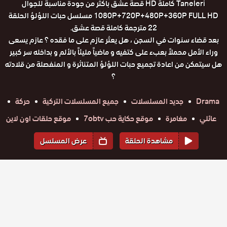
Taneleri كاملة HD قصة عشق باكثر من جودة مناسبة للجوال
1080P+720P+480P+360P FULL HD مسلسل حبات اللؤلؤ الحلقة
22 مترجمة كاملة قصة عشق.
بعد قضاء سنوات في السجن ، هل يعثر عازم على ما فقده ؟ عازم يسعى
وراء الأمل محملاً بعبء على كتفيه و ماضياً مليئاً بالألم و بداخله سر كبير
هل سيتمكن من اعادة تجميع حبات اللؤلؤ المتناثرة و المنفصلة من قلادته
؟
Drama
جديد المسلسلات
جميع المسلسلات التركية
حركة
عائلي
مغامرة
موقع حكاية حب 7obtv
موقع حلقات اون لاين
مشاهدة الحلقة
عرض المسلسل
المواسم والحلقات
الموسم
1
مسلسل
مسلسل
مسلسل
مسلسل
مسلسل
مسلسل