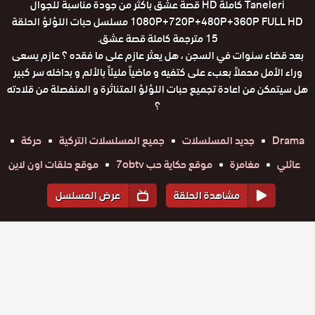
Taneleri كاملة HD قصة عشق باكثر من جودة مناسبة للجوال
1080P+720P+480P+360P FULL HD مسلسل حبات اللؤلؤ الحلقة
15 مترجمة كاملة قصة عشق.
بعد قضاء سنوات في السجن ، هل يعثر عازم على ما فقده ؟ عازم يسعى
وراء الأمل محملاً بعبء على كتفيه و ماضياً مليئاً بالألم و بداخله سر كبير
هل سيتمكن من اعادة تجميع حبات اللؤلؤ المتناثرة و المنفصلة من قلادته
؟
Drama
جديد المسلسلات
جميع المسلسلات التركية
حركة
عائلي
مغامرة
موقع حكاية حب 7obtv
موقع حلقات اون لاين
مشاهدة الحلقة
عرض المسلسل
المواسم والحلقات
الموسم
1
مسلسل
مسلسل
مسلسل
مسلسل
مسلسل
مسلسل