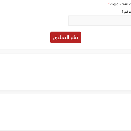
ك لست روبوت
*
حد كم ؟