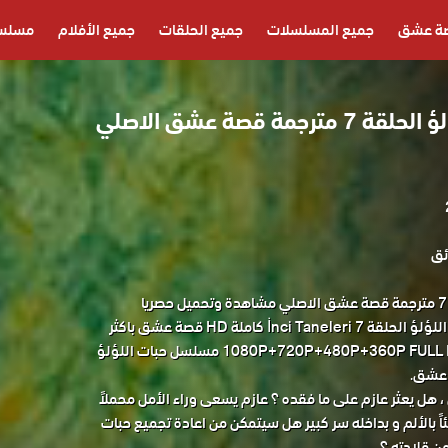
ة عشق
جميع المسلسلات
جميع الحلقات
جميع الأفلام
مسلسل
مسلسل حبات اللؤلؤ الحلقة 7 مترجمة قصة عشق الاصلي
مسلسل حبات اللؤلؤ الحلقة 7 مترجمة قصة عشق الاصلي مشاهدة وتحميل حصريا
مسلسل الدراما التركي حبات اللؤلؤ الحلقة 7 İnci Taneleri كاملة HD قصة عشق باكثر
من جودة مناسبة للجوال 1080P+720P+480P+360P FULL HD مسلسل حبات اللؤلؤ
هل يعثر عازم على ما فقده ؟ عازم يسعى وراء الأمل محملاً
اً بالألم و بداخله سر كبير هل سيتمكن من اعادة تجميع حبات
من قلادته ؟