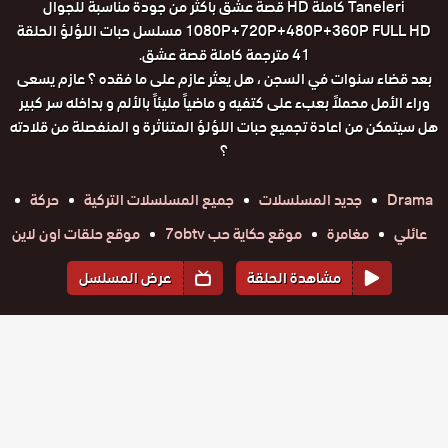
Taneleri كاملة HD قصة عشق باكثر من جودة مناسبة للجوال
1080P+720P+480P+360P FULL HD مسلسل حبات اللؤلؤ الحلقة
41 مترجمة كاملة قصة عشق.
بعد قضاء سنوات في السجن ، هل يعثر عازم على ما فقده ؟ عازم يسعى
وراء الأمل محملاً بعبء على كتفيه و ماضياً مليئاً بالألم و بداخله سر كبير
هل سيتمكن من اعادة تجميع حبات اللؤلؤ المتناثرة و المنفصلة من قلادته
؟
Drama
جديد المسلسلات
جميع المسلسلات التركية
حركة
عائلي
مغامرة
موقع حكاية حب 7obtv
موقع حلقات اون لاين
مشاهدة الحلقة
عرض المسلسل
المواسم والحلقات
الموسم
1
مسلسل
مسلسل
مسلسل
مسلسل
مسلسل
مسلسل