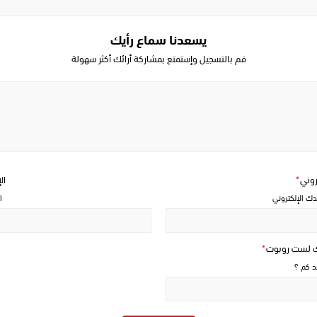
يسعدنا سماع رأيك
قم بالتسجيل وإستمتع بمشاركة أرائك أكثر سهولة
Write
a
comment
تروني
*
ال
دك الإلكتروني
ا
ك لست روبوت
*
حد كم ؟