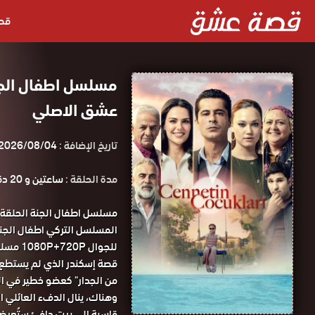
قص
عشق الاصلي
تاريخ الإضافة :
2026/08/04
مدة الحلقة :
ساعتين و 20 دقيقة
للجوال 1080P+720P مسلسل اطفال الجنة الحلقة 21 مترجمة كاملة قصة عشق.
قصة إسكندر الذي لم يستطع ت
من الجدار" كعضو خطير في الم
وهناك، ينال الدفء العائلي ال
قاسية إلى بيت دافئ ستُعر