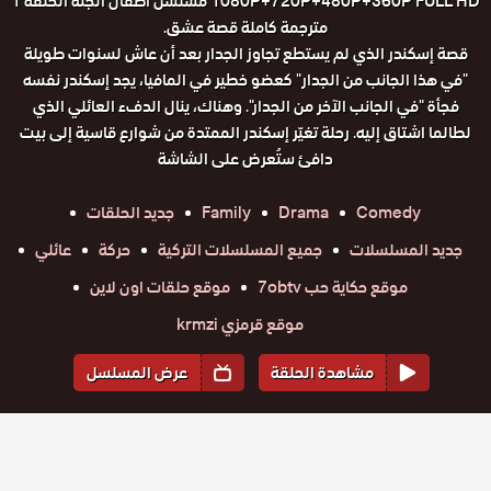
1080P+720P+480P+360P FULL HD مسلسل اطفال الجنة الحلقة 1
مترجمة كاملة قصة عشق.
قصة إسكندر الذي لم يستطع تجاوز الجدار بعد أن عاش لسنوات طويلة
"في هذا الجانب من الجدار" كعضو خطير في المافيا، يجد إسكندر نفسه
فجأة "في الجانب الآخر من الجدار". وهناك، ينال الدفء العائلي الذي
لطالما اشتاق إليه. رحلة تغيّر إسكندر الممتدة من شوارع قاسية إلى بيت
دافئ ستُعرض على الشاشة
Comedy
Drama
Family
جديد الحلقات
جديد المسلسلات
جميع المسلسلات التركية
حركة
عائلي
موقع حكاية حب 7obtv
موقع حلقات اون لاين
موقع قرمزي krmzi
مشاهدة الحلقة
عرض المسلسل
المواسم والحلقات