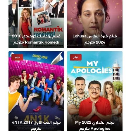
فيلم فترة النفاس Lohusa
فيلم رومانتك كوميدي 2010
2024 مترجم
Romantik Komedi مترجم
فيلم
فيلم
فيلم اعتذاري 2022 My
فيلم الحب الاول 2017 4N1K
Apologies مترجم
مترجم