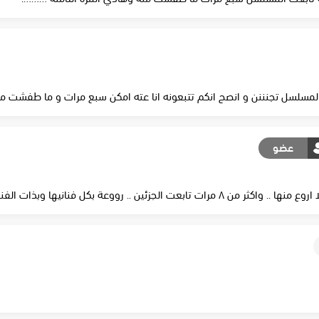
سلسل تجنننن و انصح انكم تتبعونه انا عته امكن سبع مرات و ما طفشت من
عضو
.. رووعة بكل فنانيها وبذات الفنانة الجميلة ديميت افجار