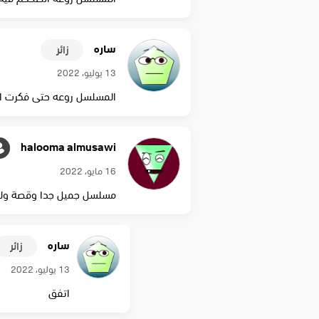
ساره
زائر
13 يوليو، 2022
المسلسل روعه حتى فكرت الم
halooma almusawi
16 مايو، 2022
مسلسل جميل جدا وقصة ولا اروع منها .. واكثر من ٨ مرات تابعت الجزئين 
ساره
زائر
13 يوليو، 2022
اتفق