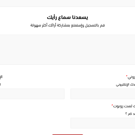
يسعدنا سماع رأيك
قم بالتسجيل وإستمتع بمشاركة أرائك أكثر سهولة
Write
a
comment
تروني
*
ال
دك الإلكتروني
ا
ك لست روبوت
*
حد كم ؟