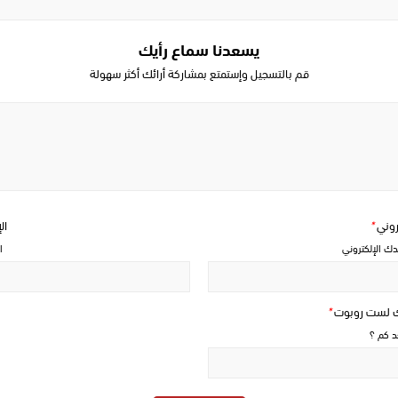
يسعدنا سماع رأيك
قم بالتسجيل وإستمتع بمشاركة أرائك أكثر سهولة
Write
a
comment
تروني
*
ال
دك الإلكتروني
ا
ك لست روبوت
*
حد كم ؟