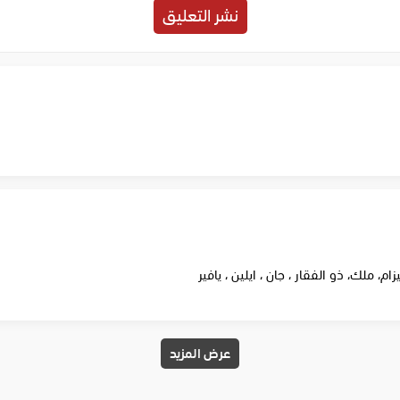
، ملك، ذو الفقار ، جان ، ايلين ، يافير
عرض المزيد