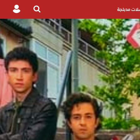
ات مدبلجة
Login
Search
for