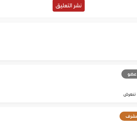
عضو
شرف