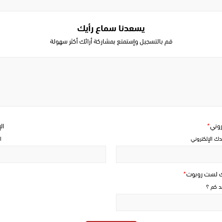
يسعدنا سماع رأيك
قم بالتسجيل وإستمتع بمشاركة أرائك أكثر سهولة
Write
a
comment
تروني
*
ال
دك الإلكتروني
ا
ك لست روبوت
*
حد كم ؟