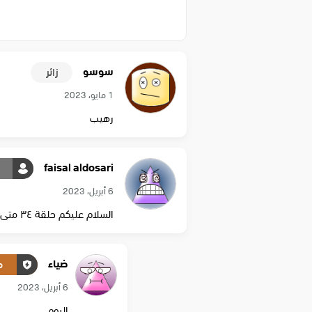
سوسو
زائر
1 مايو، 2023
رهيب
faisal aldosari
6 أبريل، 2023
السلام عليكم حلقة ٣٤ متى تنعرض
ضياء
م
6 أبريل، 2023
اليوم