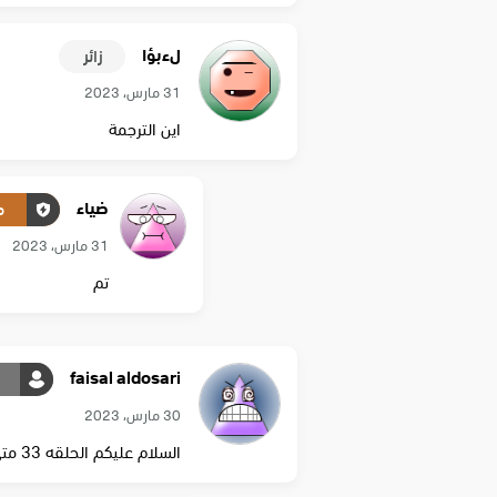
لءبؤا
زائر
31 مارس، 2023
اين الترجمة
ضياء
م
31 مارس، 2023
تم
faisal aldosari
30 مارس، 2023
السلام عليكم الحلقه 33 متى تنزل