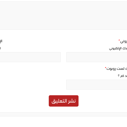
Write
a
comment
تروني
*
ال
دك الإلكتروني
ا
ك لست روبوت
*
حد كم ؟