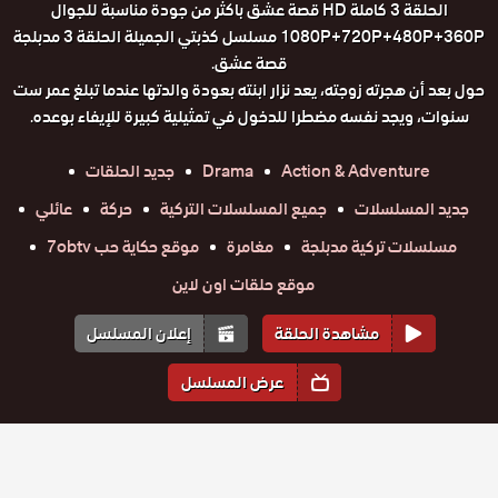
الحلقة 3 كاملة HD قصة عشق باكثر من جودة مناسبة للجوال
1080P+720P+480P+360P مسلسل كذبتي الجميلة الحلقة 3 مدبلجة
قصة عشق.
حول بعد أن هجرته زوجته، يعد نزار ابنته بعودة والدتها عندما تبلغ عمر ست
سنوات، ويجد نفسه مضطرا للدخول في تمثيلية كبيرة للإيفاء بوعده.
Action & Adventure
Drama
جديد الحلقات
جديد المسلسلات
جميع المسلسلات التركية
حركة
عائلي
مسلسلات تركية مدبلجة
مغامرة
موقع حكاية حب 7obtv
موقع حلقات اون لاين
مشاهدة الحلقة
إعلان المسلسل
عرض المسلسل
المواسم والحلقات