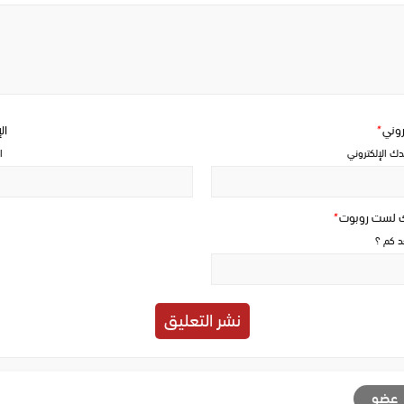
Write
a
comment
تروني
*
ال
دك الإلكتروني
ا
ك لست روبوت
*
حد كم ؟
عضو