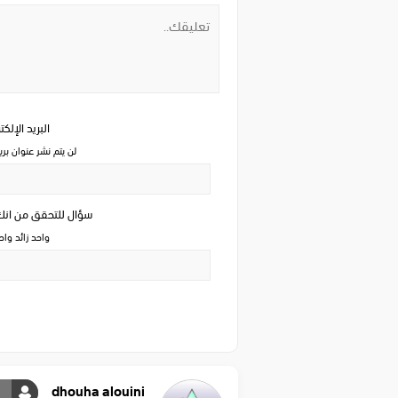
البريد الإلك
لن يتم نشر عنوان بري
سؤال للتحقق من ان
واحد زائد وا
dhouha alouini