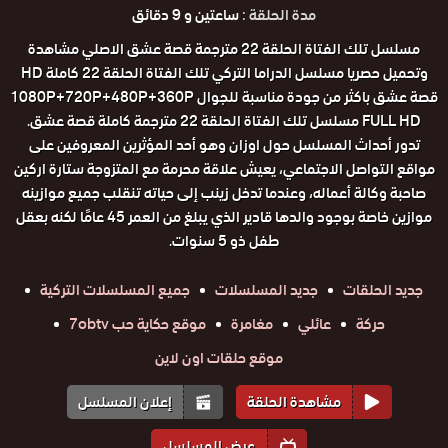
مدة الحلقة :
ساعتين و 9 دقائق
مسلسل تلك الفتاة الحلقة 22 مترجمة قصة عشق الاصلي مشاهدة
وتحميل حصريا مسلسل الدراما التركي تلك الفتاة الحلقة 22 كاملة HD
قصة عشق باكثر من جودة مناسبة للجوال 1080P+720P+480P+360P
FULL HD مسلسل تلك الفتاة الحلقة 22 مترجمة كاملة قصة عشق.
تدور أحداث المسلسل حول اوزان وهو أحد المؤثرين المعروفين على
مواقع التواصل الاجتماعي، يعيش علاقة محرمة مع المتزوجة ستارة اركين
صاحبة وكالة أعماله، وعندما تدخل زينب إلى حياته تنقلب جميع موازينه
موازين خاصة بوجود والدها قادير الذي يبلغ من العمر 45 عامًا لكنه بعقل
طفل ذو 5 سنوات.
جديد الحلقات
جديد المسلسلات
جميع المسلسلات التركية
حركة
عائلي
مغامرة
موقع حكاية حب 7obtv
موقع حلقات اون لاين
مشاهدة الحلقة
إعلان المسلسل
عرض المسلسل