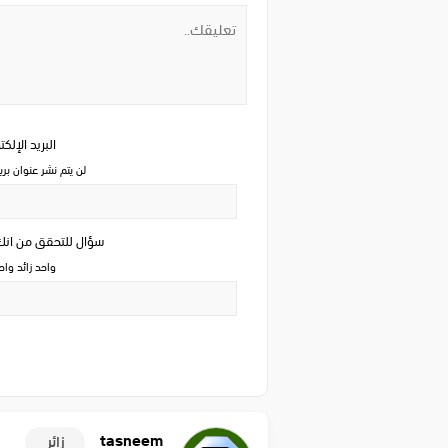
البريد الإلك
لن يتم نشر عنوان بري
سؤال للتحقق من ان
واحد زائد وا
tasneem
زائر