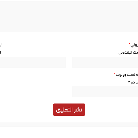
Write
a
comment
تروني
*
ال
دك الإلكتروني
ا
ك لست روبوت
*
حد كم ؟