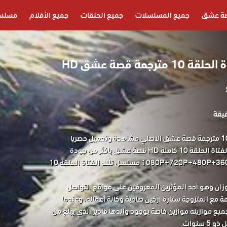
ة عشق
جميع المسلسلات
جميع الحلقات
جميع الأفلام
مسلسل
جمة قصة عشق HD
مسلسل تلك الفتاة الحلقة 10 مترجمة قصة عشق الاصلي مشاهدة وتحميل حصريا
مسلسل الدراما التركي تلك الفتاة الحلقة 10 كاملة HD قصة عشق باكثر من جودة
مناسبة للجوال 1080P+720P+480P+360P FULL HD مسلسل تلك الفتاة الحلقة 10
ان وهو أحد المؤثرين المعروفين على مواقع التواصل
 مع المتزوجة ستارة اركين صاحبة وكالة أعماله، وعندما
ميع موازينه موازين خاصة بوجود والدها قادير الذي يبلغ من