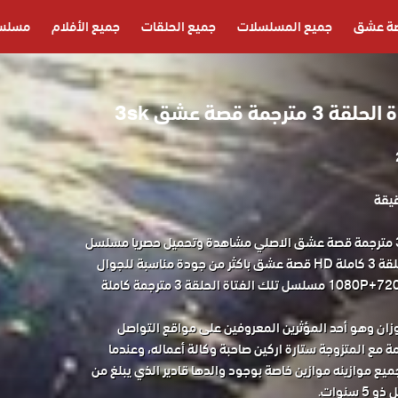
ة عشق
جميع المسلسلات
جميع الحلقات
جميع الأفلام
مسلسل
مة قصة عشق 3sk
مسلسل تلك الفتاة الحلقة 3 مترجمة قصة عشق الاصلي مشاهدة وتحميل حصريا مسلسل
الدراما التركي تلك الفتاة الحلقة 3 كاملة HD قصة عشق باكثر من جودة مناسبة للجوال
1080P+720P+480P+360P FULL HD مسلسل تلك الفتاة الحلقة 3 مترجمة كاملة
ان وهو أحد المؤثرين المعروفين على مواقع التواصل
 مع المتزوجة ستارة اركين صاحبة وكالة أعماله، وعندما
ميع موازينه موازين خاصة بوجود والدها قادير الذي يبلغ من