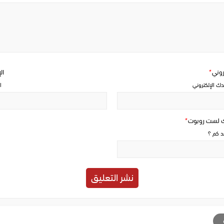
Write
a
comment
تروني
*
ال
دك الإلكتروني
ا
ك لست روبوت
*
حد كم ؟