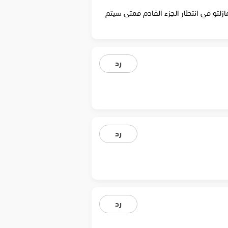
يكم ورحمة الله وبركاته من عشاق أرطغرل وابنه عثمان وابن عثمان أورهان توقفت الحلقة ٢٦ ومازلتو في انتظار الجزء القادم فمتى سيتم
رد
رد
رد