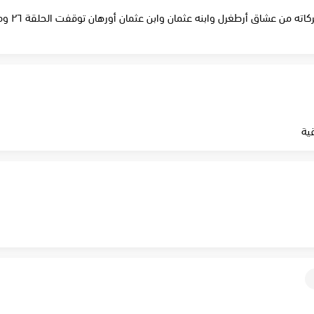
السلام عل
ية