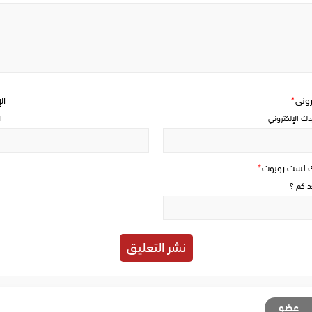
Write
a
comment
تروني
*
ال
دك الإلكتروني
ا
ك لست روبوت
*
حد كم ؟
عضو