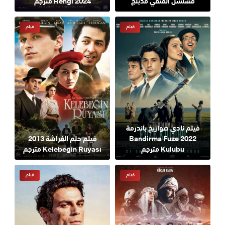
مسلسل المنفي مدبلج
Rengi 2024 مترجم
فيلم
فيلم
فيلم نادي صواريخ باندرمة
2022 Bandirma Fuze
فيلم حلم الفراشة 2013
Kulubu مترجم
Kelebegin Ruyası مترجم
فيلم
فيلم