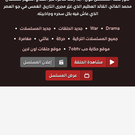
محمد الفاتح، القائد العظيم الذي غيّر مجرى التاريخ. انغمس في جو العصر
الذي عاش فيه بكل سحره وجاذبيته.
Drama
War
جديد الحلقات
جديد المسلسلات
جميع المسلسلات التركية
حركة
عائلي
مغامرة
موقع حكاية حب 7obtv
موقع حلقات اون لاين
مشاهدة الحلقة
إعلان المسلسل
عرض المسلسل
المواسم والحلقات
مسلسل
الموسم
1
مسلسل
مسلسل
مسلسل
مسلسل
مسلسل
محمد
محمد
محمد
محمد
محمد
محمد
الفاتح
الفاتح
الفاتح
الفاتح
الفاتح
الفاتح
حلقة
سلطان
حلقة
حلقة
حلقة
حلقة
حلقة