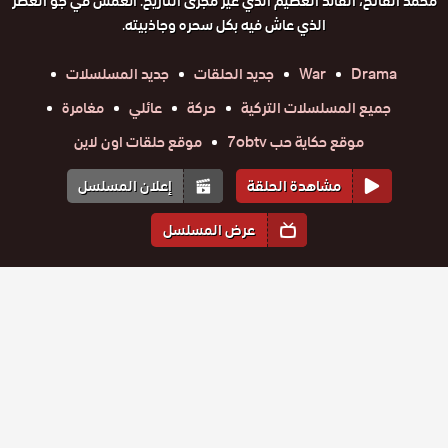
محمد الفاتح، القائد العظيم الذي غيّر مجرى التاريخ. انغمس في جو العصر
الذي عاش فيه بكل سحره وجاذبيته.
Drama
War
جديد الحلقات
جديد المسلسلات
جميع المسلسلات التركية
حركة
عائلي
مغامرة
موقع حكاية حب 7obtv
موقع حلقات اون لاين
مشاهدة الحلقة
إعلان المسلسل
عرض المسلسل
المواسم والحلقات
مسلسل
الموسم
1
مسلسل
مسلسل
مسلسل
مسلسل
مسلسل
محمد
محمد
محمد
محمد
محمد
محمد
الفاتح
الفاتح
الفاتح
الفاتح
الفاتح
الفاتح
حلقة
سلطان
حلقة
حلقة
حلقة
حلقة
حلقة
سلطان
سلطان
سلطان
سلطان
سلطان
مسلسل
مسلسل
مسلسل
مسلسل
مسلسل
مسلسل
الفتوحات