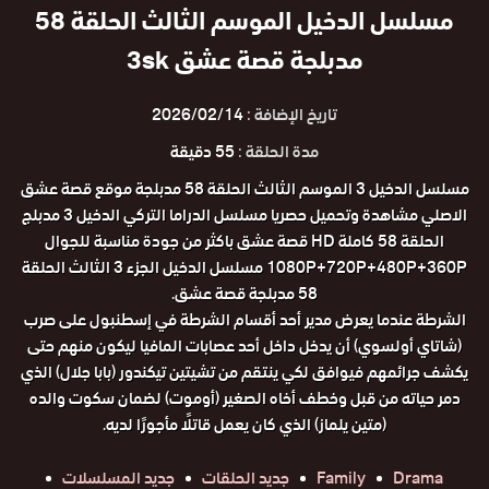
مسلسل الدخيل الموسم الثالث الحلقة 58
مدبلجة قصة عشق 3sk
تاريخ الإضافة :
2026/02/14
مدة الحلقة :
55 دقيقة
مسلسل الدخيل 3 الموسم الثالث الحلقة 58 مدبلجة موقع قصة عشق
الاصلي مشاهدة وتحميل حصريا مسلسل الدراما التركي الدخيل 3 مدبلج
الحلقة 58 كاملة HD قصة عشق باكثر من جودة مناسبة للجوال
1080P+720P+480P+360P مسلسل الدخيل الجزء 3 الثالث الحلقة
58 مدبلجة قصة عشق.
الشرطة عندما يعرض مدير أحد أقسام الشرطة في إسطنبول على صرب
(شاتاي أولسوي) أن يدخل داخل أحد عصابات المافيا ليكون منهم حتى
يكشف جرائمهم فيوافق لكي ينتقم من تشيتين تيكندور (بابا جلال) الذي
دمر حياته من قبل وخطف أخاه الصغير (أوموت) لضمان سكوت والده
(متين يلماز) الذي كان يعمل قاتلًا مأجورًا لديه.
Drama
Family
جديد الحلقات
جديد المسلسلات