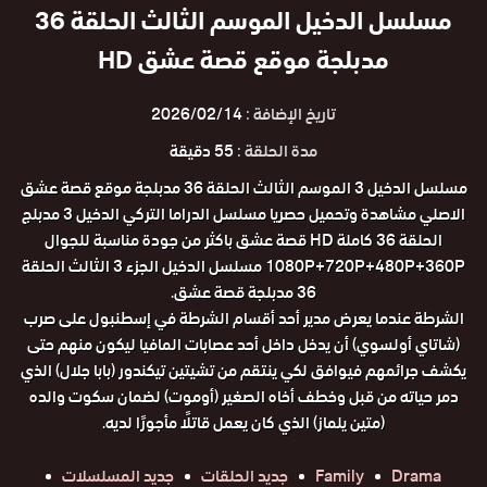
مسلسل الدخيل الموسم الثالث الحلقة 36
مدبلجة موقع قصة عشق HD
تاريخ الإضافة :
2026/02/14
مدة الحلقة :
55 دقيقة
مسلسل الدخيل 3 الموسم الثالث الحلقة 36 مدبلجة موقع قصة عشق
الاصلي مشاهدة وتحميل حصريا مسلسل الدراما التركي الدخيل 3 مدبلج
الحلقة 36 كاملة HD قصة عشق باكثر من جودة مناسبة للجوال
1080P+720P+480P+360P مسلسل الدخيل الجزء 3 الثالث الحلقة
36 مدبلجة قصة عشق.
الشرطة عندما يعرض مدير أحد أقسام الشرطة في إسطنبول على صرب
(شاتاي أولسوي) أن يدخل داخل أحد عصابات المافيا ليكون منهم حتى
يكشف جرائمهم فيوافق لكي ينتقم من تشيتين تيكندور (بابا جلال) الذي
دمر حياته من قبل وخطف أخاه الصغير (أوموت) لضمان سكوت والده
(متين يلماز) الذي كان يعمل قاتلًا مأجورًا لديه.
Drama
Family
جديد الحلقات
جديد المسلسلات