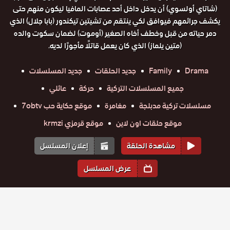
(شاتاي أولسوي) أن يدخل داخل أحد عصابات المافيا ليكون منهم حتى
يكشف جرائمهم فيوافق لكي ينتقم من تشيتين تيكندور (بابا جلال) الذي
دمر حياته من قبل وخطف أخاه الصغير (أوموت) لضمان سكوت والده
(متين يلماز) الذي كان يعمل قاتلًا مأجورًا لديه.
Drama
Family
جديد الحلقات
جديد المسلسلات
جميع المسلسلات التركية
حركة
عائلي
مسلسلات تركية مدبلجة
مغامرة
موقع حكاية حب 7obtv
موقع حلقات اون لاين
موقع قرمزي krmzi
مشاهدة الحلقة
إعلان المسلسل
عرض المسلسل
المواسم والحلقات