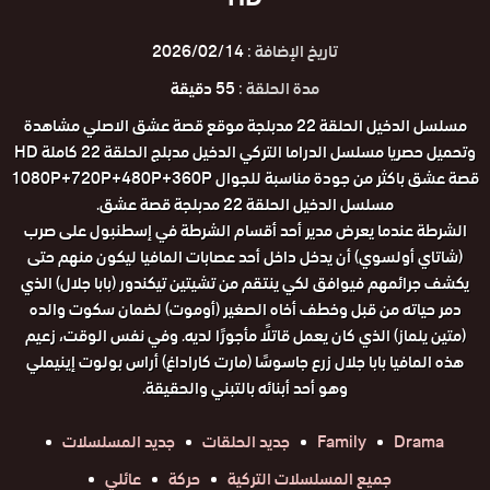
تاريخ الإضافة :
2026/02/14
مدة الحلقة :
55 دقيقة
مسلسل الدخيل الحلقة 22 مدبلجة موقع قصة عشق الاصلي مشاهدة
وتحميل حصريا مسلسل الدراما التركي الدخيل مدبلج الحلقة 22 كاملة HD
قصة عشق باكثر من جودة مناسبة للجوال 1080P+720P+480P+360P
مسلسل الدخيل الحلقة 22 مدبلجة قصة عشق.
الشرطة عندما يعرض مدير أحد أقسام الشرطة في إسطنبول على صرب
(شاتاي أولسوي) أن يدخل داخل أحد عصابات المافيا ليكون منهم حتى
يكشف جرائمهم فيوافق لكي ينتقم من تشيتين تيكندور (بابا جلال) الذي
دمر حياته من قبل وخطف أخاه الصغير (أوموت) لضمان سكوت والده
(متين يلماز) الذي كان يعمل قاتلًا مأجورًا لديه. وفي نفس الوقت، زعيم
هذه المافيا بابا جلال زرع جاسوسًا (مارت كاراداغ) أراس بولوت إينيملي
وهو أحد أبنائه بالتبني والحقيقة.
Drama
Family
جديد الحلقات
جديد المسلسلات
جميع المسلسلات التركية
حركة
عائلي