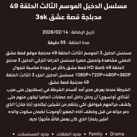
مسلسل الدخيل الموسم الثالث الحلقة 49
مدبلجة قصة عشق 3sk
تاريخ الإضافة :
2026/02/14
مدة الحلقة :
55 دقيقة
مسلسل الدخيل 3 الموسم الثالث الحلقة 49 مدبلجة موقع قصة عشق
الاصلي مشاهدة وتحميل حصريا مسلسل الدراما التركي الدخيل 3 مدبلج
الحلقة 49 كاملة HD قصة عشق باكثر من جودة مناسبة للجوال
1080P+720P+480P+360P مسلسل الدخيل الجزء 3 الثالث الحلقة
49 مدبلجة قصة عشق.
الشرطة عندما يعرض مدير أحد أقسام الشرطة في إسطنبول على صرب
(شاتاي أولسوي) أن يدخل داخل أحد عصابات المافيا ليكون منهم حتى
يكشف جرائمهم فيوافق لكي ينتقم من تشيتين تيكندور (بابا جلال) الذي
دمر حياته من قبل وخطف أخاه الصغير (أوموت) لضمان سكوت والده
(متين يلماز) الذي كان يعمل قاتلًا مأجورًا لديه.
Drama
Family
جديد الحلقات
جديد المسلسلات